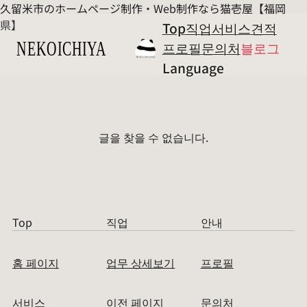
久留米市のホームページ制作・Web制作なら猫壱屋【福岡
県】
Top
직업
서비스
견적
프로필
문의처
블로그
Language
글을 찾을 수 없습니다.
Top
직업
안내
홈 페이지
업무 상세보기
프로필
서비스
이전 페이지
문의처