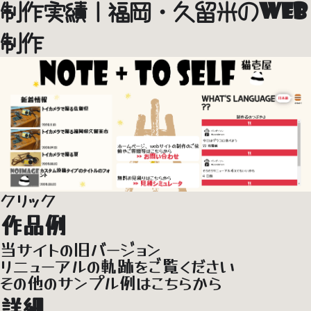
制作実績｜福岡・久留米のWeb
制作
クリック
作品例
当サイト
の旧バージョン
リニューアルの軌跡をご覧ください
その他の
サンプル例
はこちらから
詳細...