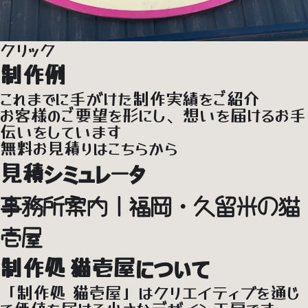
クリック
制作例
これまでに手がけた
制作実績
をご紹介
お客様のご要望を形にし、想いを届けるお手
伝いをしています
無料
お見積り
はこちらから
見積シミュレータ
事務所案内｜福岡・久留米の猫
壱屋
制作処 猫壱屋について
「制作処 猫壱屋」
はクリエイティブを通じ